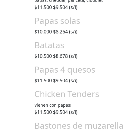
papas, cheddar, panceta, ciboulet
$11.500
$9.504 (s/i)
Papas solas
$10.000
$8.264 (s/i)
Batatas
$10.500
$8.678 (s/i)
Papas 4 quesos
$11.500
$9.504 (s/i)
Chicken Tenders
Vienen con papas!
$11.500
$9.504 (s/i)
Bastones de muzarella