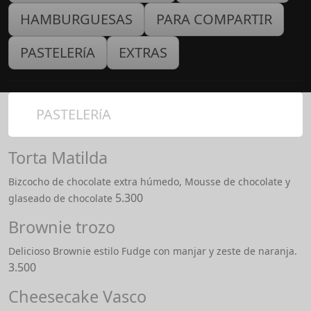
HAMBURGUESAS
PARA COMPARTIR
PASTELERíA
EXTRAS
PASTELERíA
Torta Matilda
Bizcocho de chocolate extra húmedo, Mousse de chocolate y
5.300
glaseado de chocolate
Brownie trozo
Delicioso Brownie estilo Fudge con manjar y zeste de naranja.
3.500
Cheesecake Vasco