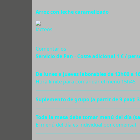
Arroz con leche caramelizado
Comentarios
Servicio de Pan - Coste adicional 1 € / per
De lunes a jueves laborables de 13h00 a 1
Hora límite para comandar el menú 15h45
Suplemento de grupo (a partir de 9 pax): 3
Toda la mesa debe tomar menú del día (sa
El menú del día es individual por comensal