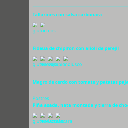
Tallarines con salsa carbonara
Fideua de chipiron con alioli de perejil
Magro de cerdo con tomate y patatas paj
Postres
Piña asada, nata montada y tierra de cho