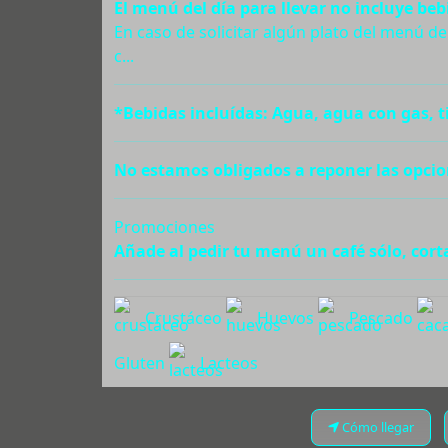
El menú del día para llevar no incluye beb
En caso de solicitar algún plato del menú d
c...
*Bebidas incluídas: Agua, agua con gas, ti
No estamos obligados a reponer las opcion
Promociones
Añade al pedir tu menú un café sólo, cort
Crustáceo
Huevos
Pescado
Gluten
Lacteos
Cómo llegar