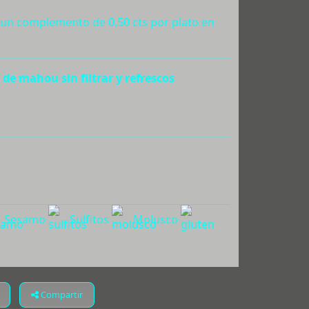
á un complemento de 0,50 cts por plato en
 de mahou sin filtrar y refrescos
Sesamo
Sulfitos
Molusco
Compartir