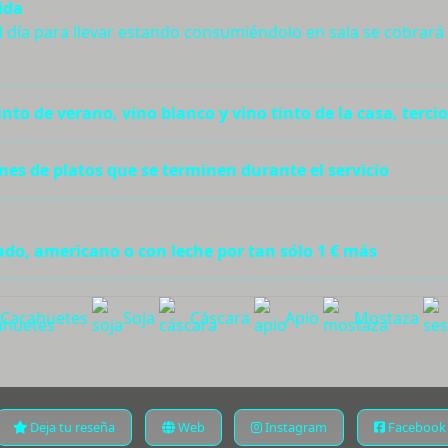
ida
el día para llevar estando consumiéndolo en sala se cobrar
nto de verano, vino blanco y vino tinto de la casa, tercio
es de platos que se terminen durante el servicio
ado, americano o con leche por tan sólo 1 € más
Cacahuetes
Soja
Cáscara
Apio
Mostaza
Deja tu reseña
Web
Instagram
Facebook