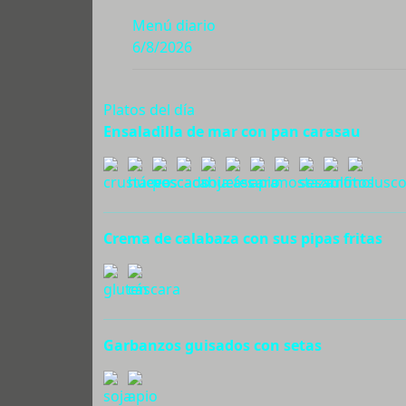
Menú diario
6/8/2026
Platos del día
Ensaladilla de mar con pan carasau
Crema de calabaza con sus pipas fritas
Garbanzos guisados con setas