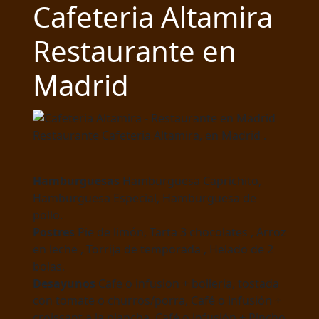
Cafeteria Altamira
Restaurante en
Madrid
Restaurante Cafeteria Altamira, en Madrid .
Hamburguesas
Hamburguesa Caprichito,
Hamburguesa Especial, Hamburguesa de
pollo.
Postres
Pie de limón, Tarta 3 chocolates , Arroz
en leche , Torrija de temporada , Helado de 2
bolas.
Desayunos
Cafe o infusion + bolleria, tostada
con tomate o churros/porra, Café o infusión +
croissant a la plancha, Café o infusión + Pincho