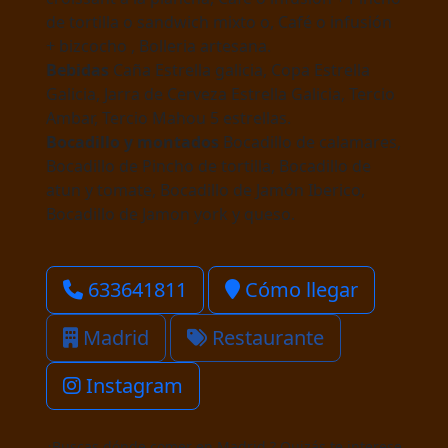
de tortilla o sandwich mixto o, Café o infusión
+ bizcocho , Bolleria artesana.
Bebidas
Caña Estrella galicia, Copa Estrella
Galicia, Jarra de Cerveza Estrella Galicia, Tercio
Ambar, Tercio Mahou 5 estrellas.
Bocadillo y montados
Bocadillo de calamares,
Bocadillo de Pincho de tortilla, Bocadillo de
atun y tomate, Bocadillo de Jamón Iberico,
Bocadillo de Jamon york y queso.
633641811
Cómo llegar
Madrid
Restaurante
Instagram
¿Buscas dónde comer en Madrid ? Quizás te interese