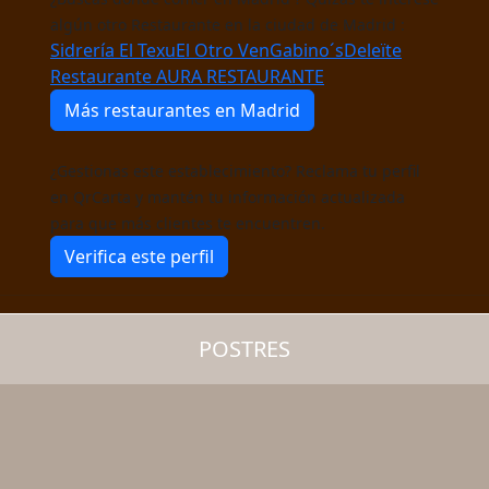
algún otro Restaurante en la ciudad de Madrid :
Sidrería El Texu
El Otro VenGabino´s
Deleïte
Restaurante
AURA RESTAURANTE
Más restaurantes en Madrid
¿Gestionas este establecimiento? Reclama tu perfil
en QrCarta y mantén tu información actualizada
para que más clientes te encuentren.
Verifica este perfil
POSTRES