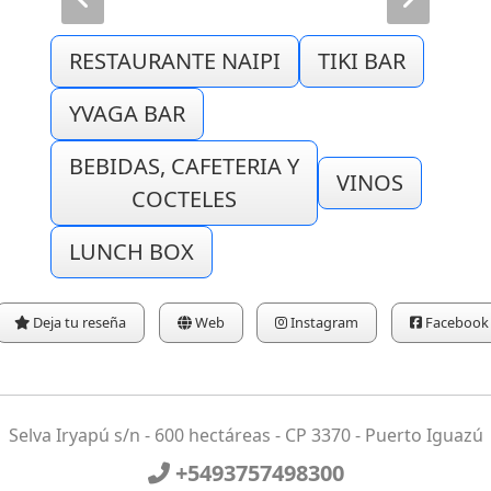
RESTAURANTE NAIPI
TIKI BAR
YVAGA BAR
BEBIDAS, CAFETERIA Y
VINOS
COCTELES
LUNCH BOX
Deja tu reseña
Web
Instagram
Facebook
Selva Iryapú s/n - 600 hectáreas - CP 3370 - Puerto Iguazú
+5493757498300