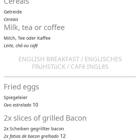
Cereals
Getreide
Cereais
Milk, tea or coffee
Milch, Tee oder Kaffee
Leite, chá ou café
ENGLISH BREAKFAST / ENGLISCHES
FRüHSTüCK / CAFé INGLêS
Fried eggs
Spiegeleier
10
Ovo estrelado
2x slices of grilled Bacon
2x Scheiben gegrillter bacon
12
2x fatias de bacon grelhado