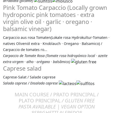
arrabiata (picante)
Pink Tomato Carpaccio (Locally grown
hydroponic pink tomatoes · extra
virgin olive oil · garlic · oregano ·
balsamic vinegar)
Carpaccio aus rosa Tomaten(Lokale rosa Hydrokultur-Tomaten ·
natives Olivenöl extra · Knoblauch · Oregano · Balsamico) /
Carpaccio de tomates ro...
Carpaccio de Tomate Rosa (Tomate rosa hidropónico local · azeite
extra virgem · alho · orégano · balsâmico)
Caprese salad
Caprese-Salat / Salade caprese
Salada caprese / Ensalada caprese
MAIN COURSE / PRATO PRINCIPAL /
PLATO PRINCIPAL
/ GLUTEN FREE
PASTA AVAILABLE | VEGAN OPTION
*SPAGHETTI ALFREDO*