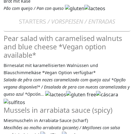
Brot mit Käse
Pão com queijo / Pan con queso
STARTERS
/ VORSPEISEN / ENTRADAS
Pear salad with caramelised walnuts
and blue cheese *Vegan option
available*
Birnesalat mit karamellisierten Walnüssen und
Blauschimmelkäse *Vegan Option verfügbar*
Salada de pêra com nozes caramelizado com queijo azul *Opção
vegana disponível* / Ensalada de pera con nueces caramelizadas y
queso azul *Opción...
Mussels in arrabiata sauce (spicy)
Miesmuscheln in Arrabiata-Sauce (scharf)
Mexilhões ao molho arrabiata (picante) / Mejillones con salsa