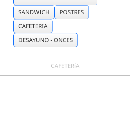
SANDWICH
POSTRES
CAFETERIA
DESAYUNO - ONCES
CAFETERíA