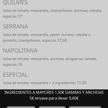
QUILMES
Salsa de tomate, mozzarella, champiñones, anchoas, cebolla,
17
especias
SERRANA
Salsa de tomate, mozzarella, jamón serrano, cebolla o
17,50
pimento, champiñones, especias
NAPOLITANA
Salsa de tomate, mozzarella, anchoas, alcaparras, tomate,
15
especias
ESPECIAL
17,50
Salsa de tomate, mozzarella + 3 ingredientes
INGREDIENTES A MAYORES 1,50€ GAMBAS Y ANCHOAS
5€ envase para llevar 0,60€