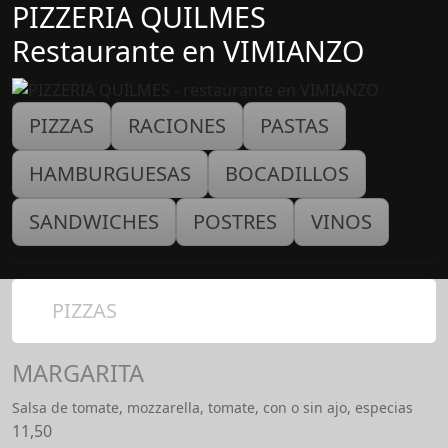
PIZZERIA QUILMES
Restaurante en VIMIANZO
PIZZAS
RACIONES
PASTAS
HAMBURGUESAS
BOCADILLOS
SANDWICHES
POSTRES
VINOS
PIZZAS
MARGARITA
Salsa de tomate, mozzarella, tomate, con o sin ajo, especias
11,50