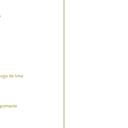
o
jugo de lima
espumante