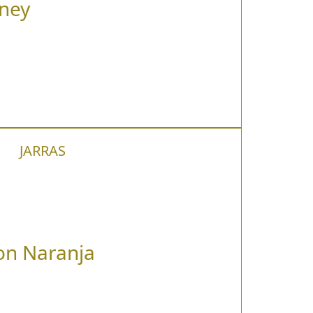
oney
JARRAS
on Naranja