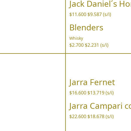
Jack Daniel´s H
$11.600
$9.587 (s/i)
Blenders
Whisky
$2.700
$2.231 (s/i)
Jarra Fernet
$16.600
$13.719 (s/i)
Jarra Campari c
$22.600
$18.678 (s/i)