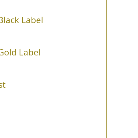
Black Label
Gold Label
st