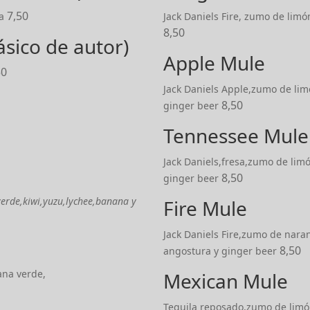
7,50
a
Jack Daniels Fire, zumo de limó
8,50
ásico de autor)
Apple Mule
50
Jack Daniels Apple,zumo de lim
8,50
ginger beer
Tennessee Mule
Jack Daniels,fresa,zumo de lim
8,50
ginger beer
erde,kiwi,yuzu,lychee,banana y
Fire Mule
Jack Daniels Fire,zumo de nara
8,50
angostura y ginger beer
ana verde,
Mexican Mule
Tequila reposado,zumo de limón