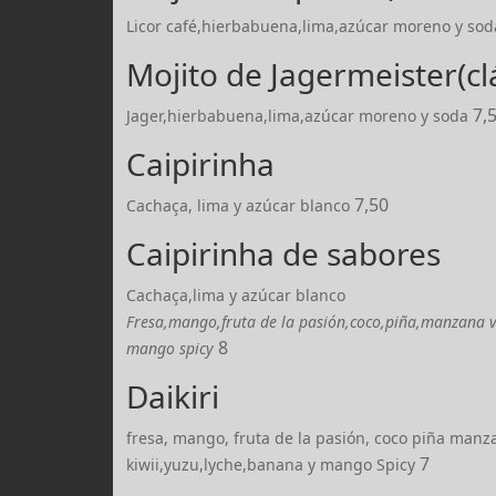
Licor café,hierbabuena,lima,azúcar moreno y sod
Mojito de Jagermeister(cl
7,
Jager,hierbabuena,lima,azúcar moreno y soda
Caipirinha
7,50
Cachaça, lima y azúcar blanco
Caipirinha de sabores
Cachaça,lima y azúcar blanco
Fresa,mango,fruta de la pasión,coco,piña,manzana v
8
mango spicy
Daikiri
fresa, mango, fruta de la pasión, coco piña manz
7
kiwii,yuzu,lyche,banana y mango Spicy