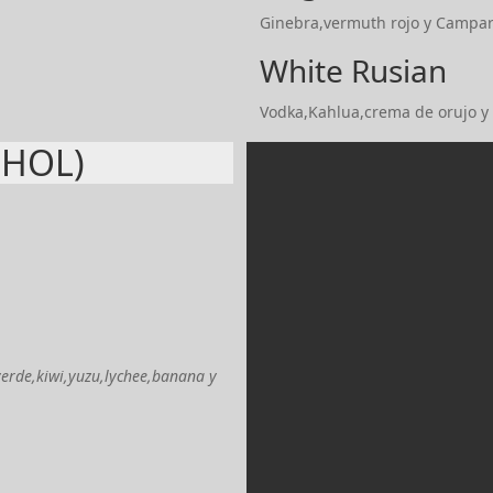
Ginebra,vermuth rojo y Campa
White Rusian
Vodka,Kahlua,crema de orujo y
OHOL)
erde,kiwi,yuzu,lychee,banana y