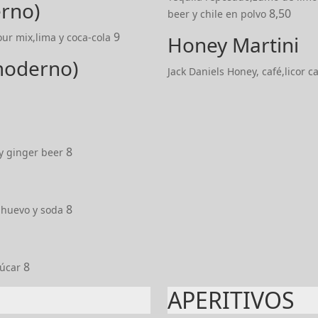
erno)
8,50
beer y chile en polvo
9
ur mix,lima y coca-cola
Honey Martini
 moderno)
Jack Daniels Honey, café,licor 
8
 y ginger beer
8
 huevo y soda
8
zúcar
APERITIVOS