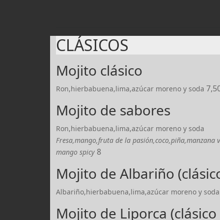
CLÁSICOS
Mojito clásico
7,5
Ron,hierbabuena,lima,azúcar moreno y soda
Mojito de sabores
Ron,hierbabuena,lima,azúcar moreno y soda
Fresa,mango,fruta de la pasión,coco,piña,manzana v
8
mango spicy
Mojito de Albariño (clásic
Albariño,hierbabuena,lima,azúcar moreno y soda
Mojito de Liporca (clásico