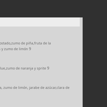
ostado,zumo de piña,fruta de la
9
a y zumo de limón
9
lue,zumo de naranja y sprite
a, zumo de limón, jarabe de azúcar,clara de