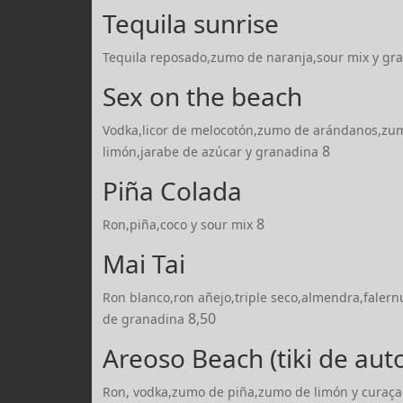
Tequila sunrise
Tequila reposado,zumo de naranja,sour mix y g
Sex on the beach
Vodka,licor de melocotón,zumo de arándanos,zu
8
limón,jarabe de azúcar y granadina
Piña Colada
8
Ron,piña,coco y sour mix
Mai Tai
Ron blanco,ron añejo,triple seco,almendra,faler
8,50
de granadina
Areoso Beach (tiki de aut
Ron, vodka,zumo de piña,zumo de limón y curaça