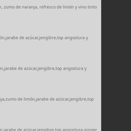
n, zumo de naranja, refresco de limón y vino tinto
ón,jarabe de azúcar,jengibre,top angostura y
ón,jarabe de azúcar,jengibre,top angostura y
nja,zumo de limón,jarabe de azúcar,jengibre,top
,jarabe de azúcar,jengibre,top angostura,ginger