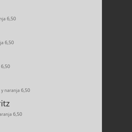
6,50
nja
6,50
ja
6,50
6,50
 y naranja
itz
6,50
aranja