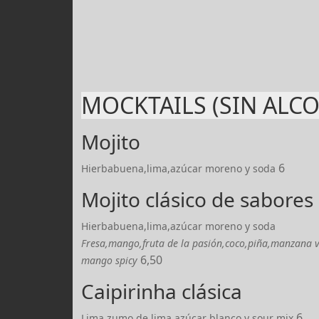
MOCKTAILS (SIN ALC
Mojito
6
Hierbabuena,lima,azúcar moreno y soda
Mojito clásico de sabores
Hierbabuena,lima,azúcar moreno y soda
Fresa,mango,fruta de la pasión,coco,piña,manzana v
6,50
mango spicy
Caipirinha clásica
6
Lima,zumo de lima,azúcar blanco y sour mix