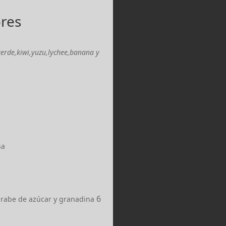
ores
erde,kiwi,yuzu,lychee,banana y
na
6
rabe de azúcar y granadina