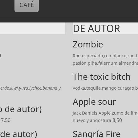
CAFÉ
DE AUTOR
Zombie
0
Ron especiado,ron blanco,ron t
pasión,piña,falernum,almendr
The toxic bitch
erde,kiwi,yuzu,lychee,banana y
Vodka,tequila,mango,curaçao b
Apple sour
o de autor)
Jack Daniels Apple,zumo de lim
7,50
8,50
huevo y angostura
 de autor)
Sangría Fire