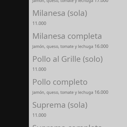
17.000
Jamon, queso, tomate y lechuga
Milanesa (sola)
11.000
Milanesa completa
16.000
Jamón, queso, tomate y lechuga
Pollo al Grille (solo)
11.000
Pollo completo
16.000
Jamón, queso, tomate y lechuga
Suprema (sola)
11.000