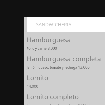
SANDWICHERIA
Hamburguesa
8.000
Pollo y carne
Hamburguesa completa
13.000
Jamón, queso, tomate y lechuga
Lomito
14.000
Lomito completo