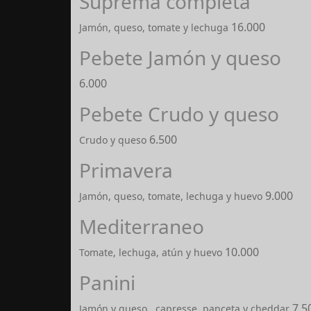
Suprema completa
16.000
Jamón, queso, tomate y lechuga
Pebete Jamón y queso
6.000
Pebete Crudo y queso
6.500
Crudo y queso
Primavera
9.000
Jamón, queso, tomate, lechuga y huevo
Mediterraneo
10.000
Tomate, lechuga, atún y huevo
Panini
7.5
Jamón y queso , capresse, panceta y cheddar