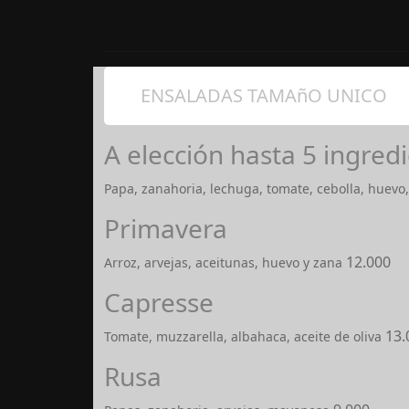
ENSALADAS TAMAñO UNICO
A elección hasta 5 ingred
Papa, zanahoria, lechuga, tomate, cebolla, huevo, 
Primavera
12.000
Arroz, arvejas, aceitunas, huevo y zana
Capresse
13.
Tomate, muzzarella, albahaca, aceite de oliva
Rusa