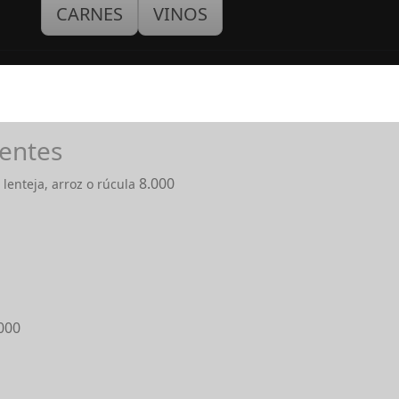
CARNES
VINOS
ientes
8.000
lenteja, arroz o rúcula
000