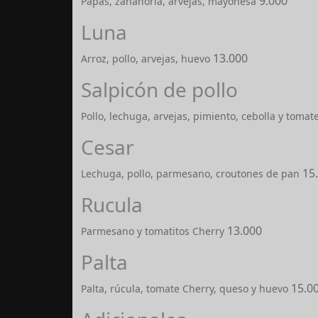
9.000
Papas, zanahoria, arvejas, mayonesa
Luna
13.000
Arroz, pollo, arvejas, huevo
Salpicón de pollo
Pollo, lechuga, arvejas, pimiento, cebolla y tomat
Cesar
15
Lechuga, pollo, parmesano, croutones de pan
Rucula
13.000
Parmesano y tomatitos Cherry
Palta
15.0
Palta, rúcula, tomate Cherry, queso y huevo