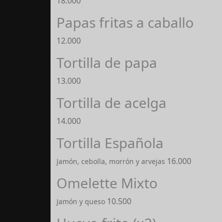
18.000
Papas fritas a caballo
12.000
Tortilla de papa
13.000
Tortilla de acelga
14.000
Tortilla Española
16.000
Jamón, cebolla, morrón y arvejas
Omelette Mixto
10.500
Jamón y queso