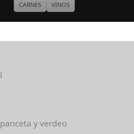
CARNES
VINOS
l
 panceta y verdeo