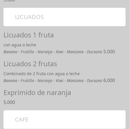
LICUADOS
Licuados 1 fruta
con agua o leche
5.000
Banana - Frutilla - Naranja - Kiwi - Manzana - Durazno
Licuados 2 frutas
Combinado de 2 fruta con agua o leche
6.000
Banana - Frutilla - Naranja - Kiwi - Manzana - Durazno
Exprimido de naranja
5.000
CAFE