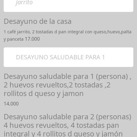
jarrito
Desayuno de la casa
1 café jarrito, 2 tostadas d pan integral con queso,huevo,palta
17.000
y panceta
DESAYUNO SALUDABLE PARA 1
Desayuno saludable para 1 (persona) ,
2 huevos revueltos,2 tostadas ,2
rollitos d queso y jamon
14.000
Desayuno saludable para 2 (personas)
4 huevos revueltos, 4 tostadas pan
integral y 4 rollitos d queso y jamón