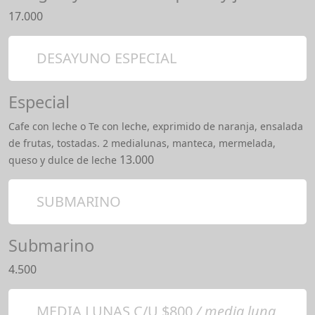
17.000
DESAYUNO ESPECIAL
Especial
Cafe con leche o Te con leche, exprimido de naranja, ensalada
de frutas, tostadas. 2 medialunas, manteca, mermelada,
13.000
queso y dulce de leche
SUBMARINO
Submarino
4.500
MEDIA LUNAS C/U $800
/ media luna