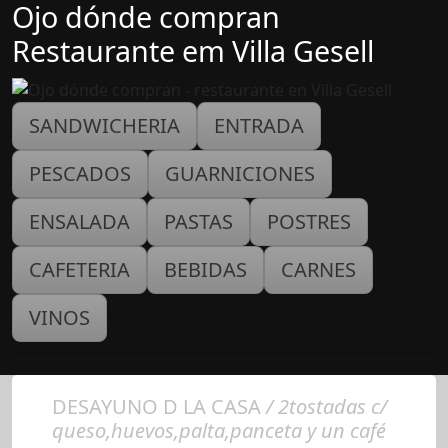
Ojo dónde compran
Restaurante em Villa Gesell
SANDWICHERIA
ENTRADA
PESCADOS
GUARNICIONES
ENSALADA
PASTAS
POSTRES
CAFETERIA
BEBIDAS
CARNES
VINOS
DESAYUNO D LA CASA
/ 2tostadas c/
queso,huevos,palta,panceta y un café