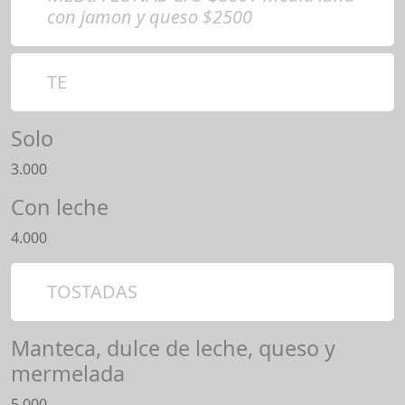
con jamon y queso $2500
TE
Solo
3.000
Con leche
4.000
TOSTADAS
Manteca, dulce de leche, queso y
mermelada
5.000