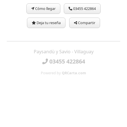
Cómo llegar
03455 422864
Deja tu reseña
Compartir
Paysandù y Savio - Villaguay
03455 422864
Powered by
QRCarta.com