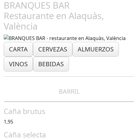
BRANQUES BAR
Restaurante en Alaquàs,
València
CARTA
CERVEZAS
ALMUERZOS
VINOS
BEBIDAS
BARRIL
Caña brutus
1,95
Caña selecta