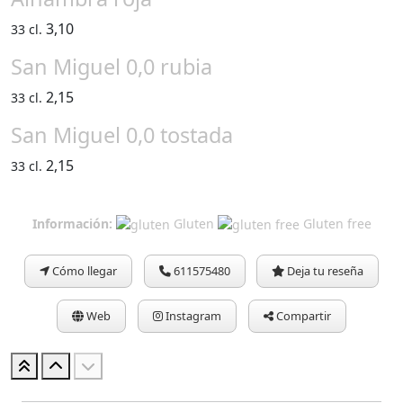
3,10
33 cl.
San Miguel 0,0 rubia
2,15
33 cl.
San Miguel 0,0 tostada
2,15
33 cl.
Información:
Gluten
Gluten free
Cómo llegar
611575480
Deja tu reseña
Web
Instagram
Compartir