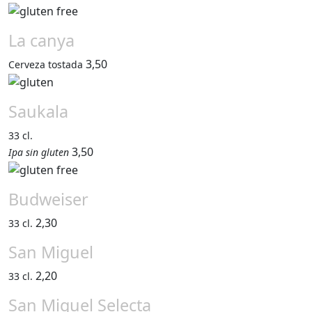
La canya
3,50
Cerveza tostada
Saukala
33 cl.
3,50
Ipa sin gluten
Budweiser
2,30
33 cl.
San Miguel
2,20
33 cl.
San Miguel Selecta