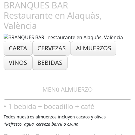
BRANQUES BAR
Restaurante en Alaquàs,
València
CARTA
CERVEZAS
ALMUERZOS
VINOS
BEBIDAS
MENú ALMUERZO
• 1 bebida + bocadillo + café
Todos nuestros almuerzos incluyen cacaos y olivas
*Refresco, agua, cerveza barril o c.vino