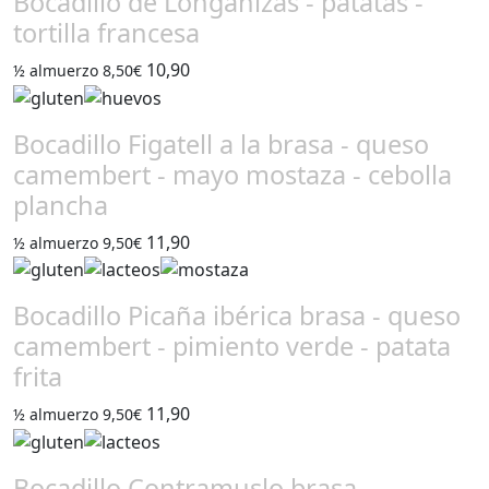
Bocadillo de Longanizas - patatas -
tortilla francesa
10,90
½ almuerzo 8,50€
Bocadillo Figatell a la brasa - queso
camembert - mayo mostaza - cebolla
plancha
11,90
½ almuerzo 9,50€
Bocadillo Picaña ibérica brasa - queso
camembert - pimiento verde - patata
frita
11,90
½ almuerzo 9,50€
Bocadillo Contramuslo brasa -