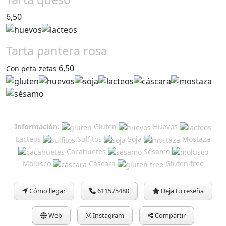
6,50
Tarta pantera rosa
6,50
Con peta-zetas
Información:
Gluten
Huevos
Lacteos
Sulfitos
Soja
Mostaza
Cacahuetes
Sésamo
Molusco
Cáscara
Gluten free
Cómo llegar
611575480
Deja tu reseña
Web
Instagram
Compartir