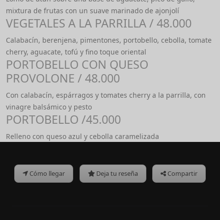
mixtura de frutas con un suave marinado de ajonjolí
VEGETALES A LA PARRILLA / 48.000
Calabacín, berenjena, pimentones, portobello, cebolla, tomate
cherry, aguacate, tofú y fino toque oriental
PORTOBELLO CON QUESO
PROVOLONE / 48.000
Con calabacín, espárragos y tomates cherry a la parrilla, con
vinagre balsámico y pesto
PORTOBELLO /45.000
Relleno con queso azul y cebolla caramelizada
Cómo llegar
Deja tu reseña
Compartir