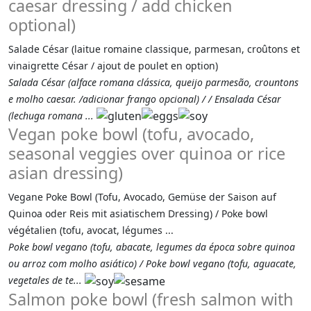
caesar dressing / add chicken
optional)
Salade César (laitue romaine classique, parmesan, croûtons et
vinaigrette César / ajout de poulet en option)
Salada César (alface romana clássica, queijo parmesão, crountons
e molho caesar. /adicionar frango opcional) / / Ensalada César
(lechuga romana ...
Vegan poke bowl (tofu, avocado,
seasonal veggies over quinoa or rice
asian dressing)
Vegane Poke Bowl (Tofu, Avocado, Gemüse der Saison auf
Quinoa oder Reis mit asiatischem Dressing) / Poke bowl
végétalien (tofu, avocat, légumes ...
Poke bowl vegano (tofu, abacate, legumes da época sobre quinoa
ou arroz com molho asiático) / Poke bowl vegano (tofu, aguacate,
vegetales de te...
Salmon poke bowl (fresh salmon with