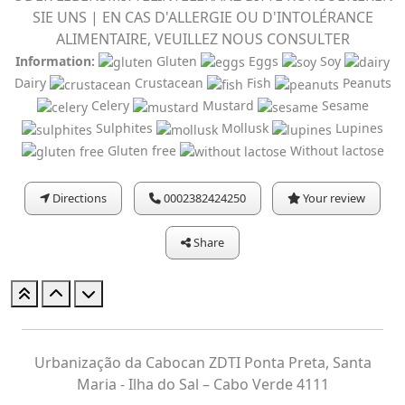
SIE UNS | EN CAS D'ALLERGIE OU D'INTOLÉRANCE
ALIMENTAIRE, VEUILLEZ NOUS CONSULTER
Information:
Gluten
Eggs
Soy
Dairy
Crustacean
Fish
Peanuts
Celery
Mustard
Sesame
Sulphites
Mollusk
Lupines
Gluten free
Without lactose
Directions
0002382424250
Your review
Share
Urbanização da Cabocan ZDTI Ponta Preta, Santa
Maria - Ilha do Sal – Cabo Verde 4111