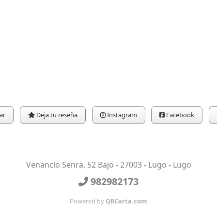
ar
Deja tu reseña
Instagram
Facebook
Venancio Senra, 52 Bajo - 27003 - Lugo - Lugo
982982173
Powered by
QRCarta.com