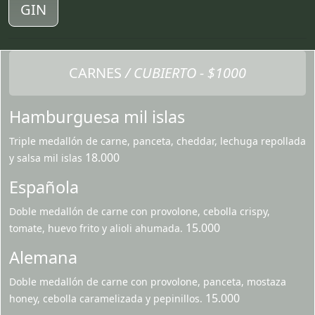
GIN
CARNES
/ CUBIERTO - $1000
Hamburguesa mil islas
Triple medallón de carne, panceta, cheddar, lechuga repollada
18.000
y salsa mil islas
Española
Doble medallón de carne con provolone, cebolla crispy,
15.000
tomate, huevo frito y alioli ahumada.
Alemana
Doble medallón de carne con provolone, panceta, mostaza
15.000
honey, cebolla caramelizada y pepinillos.