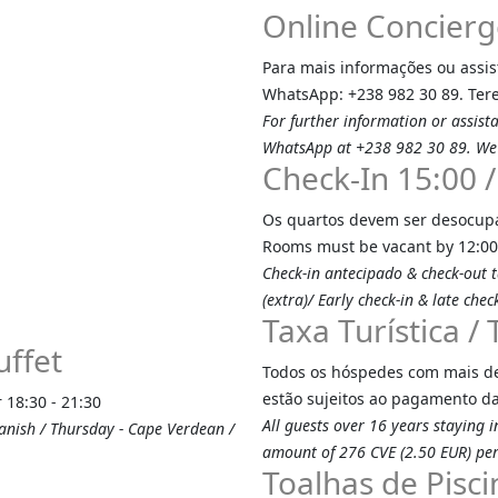
Online Concierg
Para mais informações ou assis
WhatsApp: +238 982 30 89. Ter
For further information or assist
WhatsApp at +238 982 30 89. We w
Check-In 15:00 
Os quartos devem ser desocupad
Rooms must be vacant by 12:00 
Check-in antecipado & check-out t
(extra)/ Early check-in & late check
Taxa Turística /
uffet
Todos os hóspedes com mais d
estão sujeitos ao pagamento da 
 18:30 - 21:30
All guests over 16 years staying 
panish / Thursday - Cape Verdean /
amount of 276 CVE (2.50 EUR) per
Toalhas de Pisci