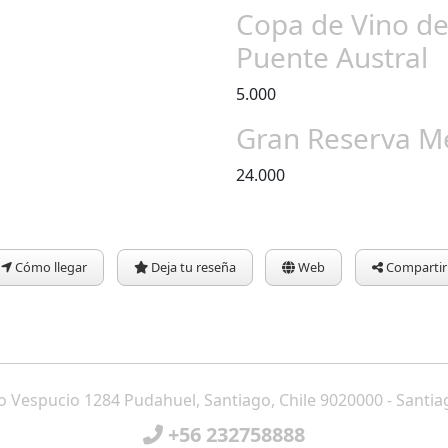
Copa de Vino d
Puente Austral
5.000
Gran Reserva Me
24.000
Cómo llegar
Deja tu reseña
Web
Compartir
 Vespucio 1284 Pudahuel, Santiago, Chile 9020000 - Santia
+56 232758888