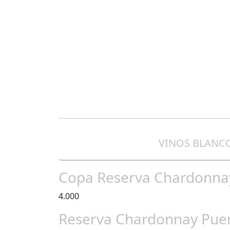
VINOS BLANC
Copa Reserva Chardonnay
4.000
Reserva Chardonnay Puen