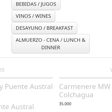
BEBIDAS / JUGOS
VINOS / WINES
DESAYUNO / BREAKFAST
ALMUERZO - CENA / LUNCH &
DINNER
OS
 Puente Austral
Carmenere MW M
Colchagua
35.000
te Austral