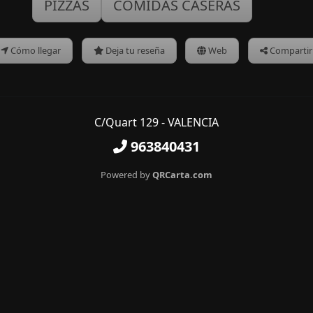
PIZZAS
COMIDAS CASERAS
Cómo llegar
Deja tu reseña
Web
Compartir
C/Quart 129 - VALENCIA
963840431
Powered by
QRCarta.com