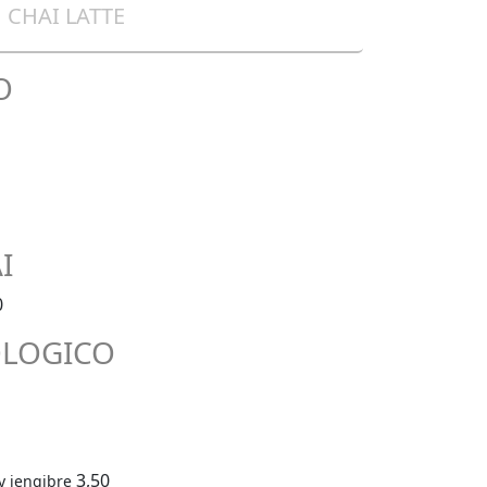
CHAI LATTE
O
I
0
OLOGICO
3,50
y jengibre