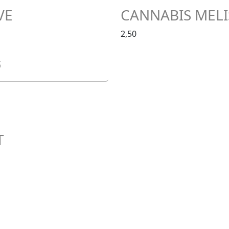
VE
CANNABIS MELI
2,50
S
T