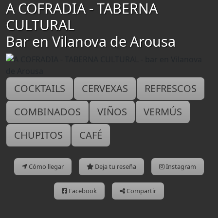
A COFRADIA - TABERNA
CULTURAL
Bar en Vilanova de Arousa
COCKTAILS
CERVEXAS
REFRESCOS
COMBINADOS
VIÑOS
VERMÚS
CHUPITOS
CAFÉ
Cómo llegar
Deja tu reseña
Instagram
Facebook
Compartir