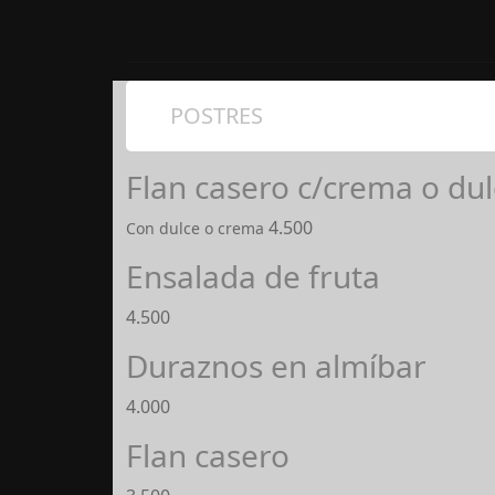
POSTRES
Flan casero c/crema o du
4.500
Con dulce o crema
Ensalada de fruta
4.500
Duraznos en almíbar
4.000
Flan casero