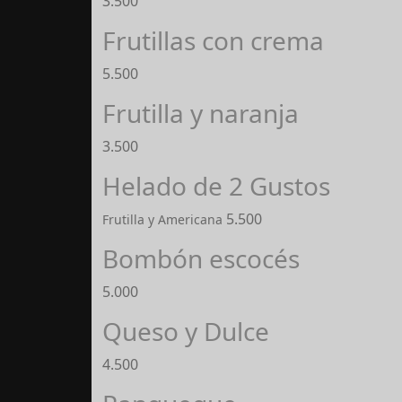
3.500
Frutillas con crema
5.500
Frutilla y naranja
3.500
Helado de 2 Gustos
5.500
Frutilla y Americana
Bombón escocés
5.000
Queso y Dulce
4.500