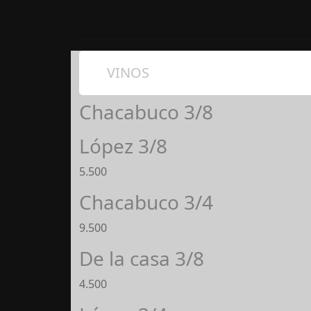
VINOS
Chacabuco 3/8
López 3/8
5.500
Chacabuco 3/4
9.500
De la casa 3/8
4.500