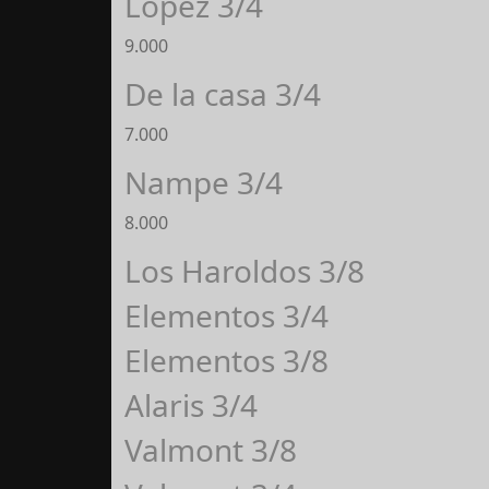
López 3/4
9.000
De la casa 3/4
7.000
Nampe 3/4
8.000
Los Haroldos 3/8
Elementos 3/4
Elementos 3/8
Alaris 3/4
Valmont 3/8