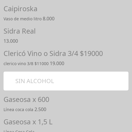
Caipiroska
8.000
Vaso de medio litro
Sidra Real
13.000
Clericó Vino o Sidra 3/4 $19000
19.000
clerico vino 3/8 $11000
SIN ALCOHOL
Gaseosa x 600
2.500
Línea coca cola
Gaseosa x 1,5 L
Línea Coca Cola