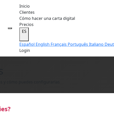
Inicio
Clientes
Cómo hacer una carta digital
Precios
s
ES
Español
English
Français
Português
Italiano
Deu
Login
s
os y cómo puedes configurarlas
ies?