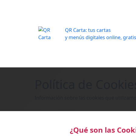
QR Carta: tus cartas
y menús digitales online, grati
Política de Cookie
Información sobre las cookies que utilizam
¿Qué son las Cook