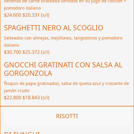
Rellenos de carne braseada servidos en su jugo de cocción +
pomodoro italiano
$24.600
$20.331 (s/i)
SPAGHETTI NERO AL SCOGLIO
Salteados con almejas, mejillones, langostinos y pomodoro
italiano
$30.700
$25.372 (s/i)
GNOCCHI GRATINATI CON SALSA AL
GORGONZOLA
Ñoquis de papa gratinados, salsa de queso azul y crocante de
jamón crudo
$22.800
$18.843 (s/i)
RISOTTI