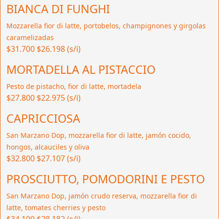
BIANCA DI FUNGHI
Mozzarella fior di latte, portobelos, champignones y girgolas
caramelizadas
$31.700
$26.198 (s/i)
MORTADELLA AL PISTACCIO
Pesto de pistacho, fior di latte, mortadela
$27.800
$22.975 (s/i)
CAPRICCIOSA
San Marzano Dop, mozzarella fior di latte, jamón cocido,
hongos, alcauciles y oliva
$32.800
$27.107 (s/i)
PROSCIUTTO, POMODORINI E PESTO
San Marzano Dop, jamón crudo reserva, mozzarella fior di
latte, tomates cherries y pesto
$34.100
$28.182 (s/i)