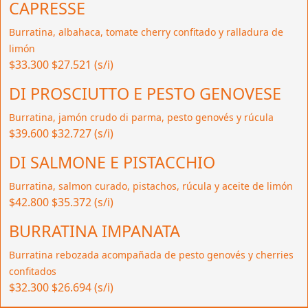
CAPRESSE
Burratina, albahaca, tomate cherry confitado y ralladura de
limón
$33.300
$27.521 (s/i)
DI PROSCIUTTO E PESTO GENOVESE
Burratina, jamón crudo di parma, pesto genovés y rúcula
$39.600
$32.727 (s/i)
DI SALMONE E PISTACCHIO
Burratina, salmon curado, pistachos, rúcula y aceite de limón
$42.800
$35.372 (s/i)
BURRATINA IMPANATA
Burratina rebozada acompañada de pesto genovés y cherries
confitados
$32.300
$26.694 (s/i)