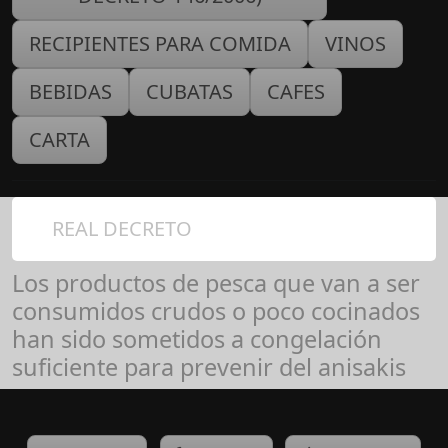
RECIPIENTES PARA COMIDA
VINOS
BEBIDAS
CUBATAS
CAFES
CARTA
REAL DECRETO
Los productos de pesca que van a ser
consumidos crudos o poco cocinados
han sido sometidos a congelación
suficiente para prevenir del anisakis