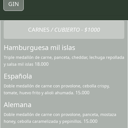
GIN
CARNES
/ CUBIERTO - $1000
Hamburguesa mil islas
Triple medallón de carne, panceta, cheddar, lechuga repollada
18.000
y salsa mil islas
Española
Doble medallón de carne con provolone, cebolla crispy,
15.000
tomate, huevo frito y alioli ahumada.
Alemana
Doble medallón de carne con provolone, panceta, mostaza
15.000
honey, cebolla caramelizada y pepinillos.