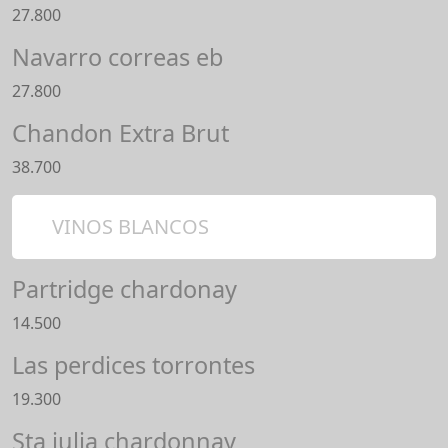
27.800
Navarro correas eb
27.800
Chandon Extra Brut
38.700
VINOS BLANCOS
Partridge chardonay
14.500
Las perdices torrontes
19.300
Sta julia chardonnay