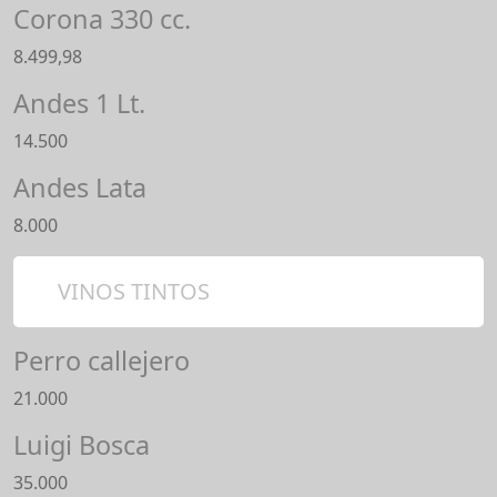
Corona 330 cc.
8.499,98
Andes 1 Lt.
14.500
Andes Lata
8.000
VINOS TINTOS
Perro callejero
21.000
Luigi Bosca
35.000