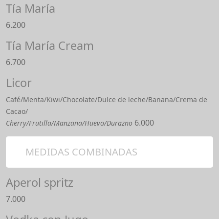
Tía María
6.200
Tía María Cream
6.700
Licor
Café/Menta/Kiwi/Chocolate/Dulce de leche/Banana/Crema de
Cacao/
6.000
Cherry/Frutilla/Manzana/Huevo/Durazno
MEDIDAS COMBINADAS
Aperol spritz
7.000