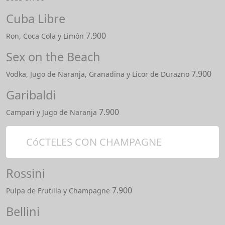
Cuba Libre
7.900
Ron, Coca Cola y Limón
Sex on the Beach
7.900
Vodka, Jugo de Naranja, Granadina y Licor de Durazno
Garibaldi
7.900
Campari y Jugo de Naranja
CóCTELES CON CHAMPAGNE
Rossini
7.900
Pulpa de Frutilla y Champagne
Bellini