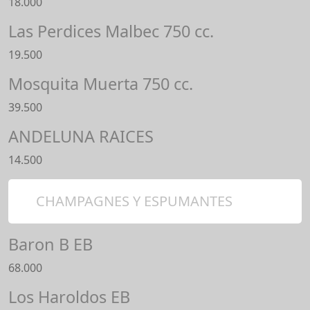
18.000
Las Perdices Malbec 750 cc.
19.500
Mosquita Muerta 750 cc.
39.500
ANDELUNA RAICES
14.500
CHAMPAGNES Y ESPUMANTES
Baron B EB
68.000
Los Haroldos EB