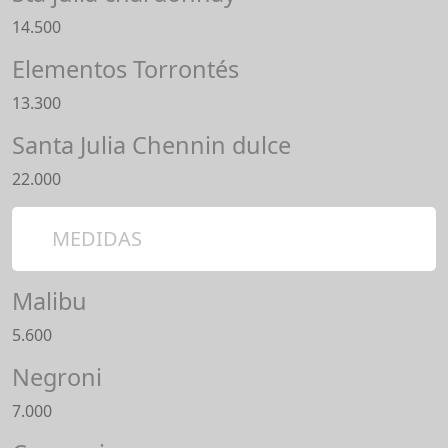
14.500
Elementos Torrontés
13.300
Santa Julia Chennin dulce
22.000
MEDIDAS
Malibu
5.600
Negroni
7.000