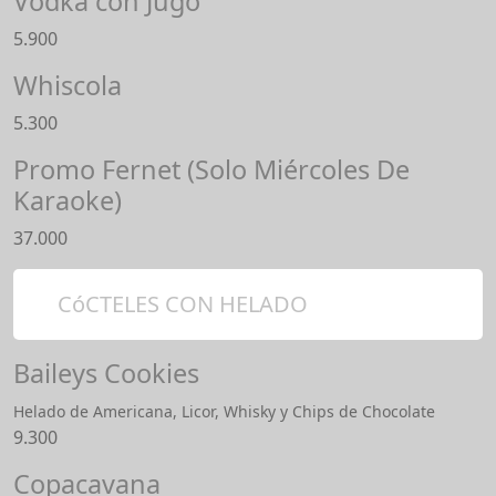
Vodka con Jugo
5.900
Whiscola
5.300
Promo Fernet (Solo Miércoles De
Karaoke)
37.000
CóCTELES CON HELADO
Baileys Cookies
Helado de Americana, Licor, Whisky y Chips de Chocolate
9.300
Copacavana