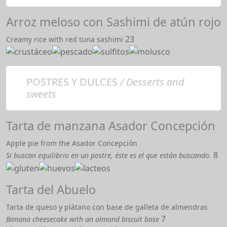
Arroz meloso con Sashimi de atún rojo
23
Creamy rice with red tuna sashimi
POSTRES Y DULCES
/ Desserts and
sweets
Tarta de manzana Asador Concepción
Apple pie from the Asador Concepción
8
Si buscan equilibrio en un postre, éste es el que están buscando.
Tarta del Abuelo
Tarta de queso y plátano con base de galleta de almendras
7
Banana cheesecake with an almond biscuit base