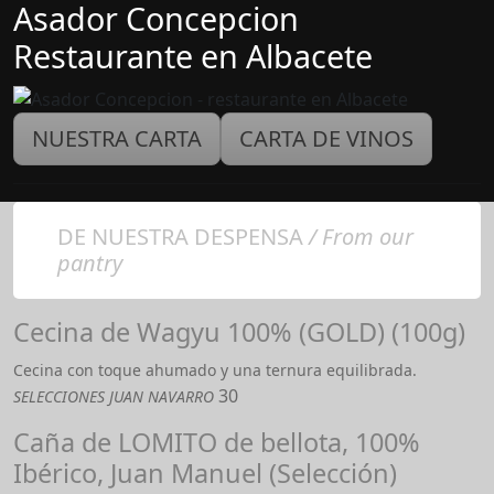
Asador Concepcion
Restaurante en Albacete
NUESTRA CARTA
CARTA DE VINOS
DE NUESTRA DESPENSA
/ From our
pantry
Cecina de Wagyu 100% (GOLD) (100g)
Cecina con toque ahumado y una ternura equilibrada.
30
SELECCIONES JUAN NAVARRO
Caña de LOMITO de bellota, 100%
Ibérico, Juan Manuel (Selección)