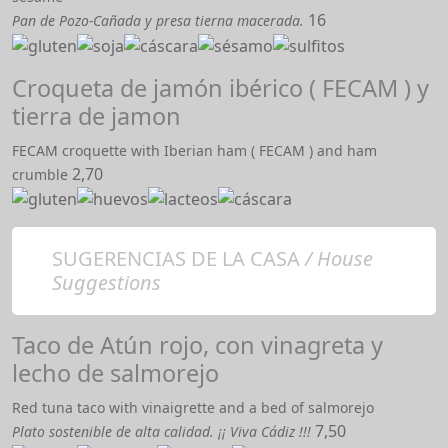
16
Pan de Pozo-Cañada y presa tierna macerada.
Croqueta de jamón ibérico ( FECAM ) y
tierra de jamon
FECAM croquette with Iberian ham ( FECAM ) and ham
2,70
crumble
SUGERENCIAS DE LA CASA
/ House
Suggestions
Taco de Atún rojo, con vinagreta y
lecho de salmorejo
Red tuna taco with vinaigrette and a bed of salmorejo
7,50
Plato sostenible de alta calidad. ¡¡ Viva Cádiz !!!