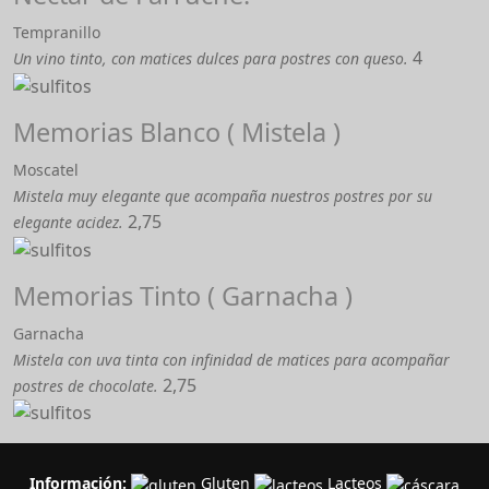
Tempranillo
4
Un vino tinto, con matices dulces para postres con queso.
Memorias Blanco ( Mistela )
Moscatel
Mistela muy elegante que acompaña nuestros postres por su
2,75
elegante acidez.
Memorias Tinto ( Garnacha )
Garnacha
Mistela con uva tinta con infinidad de matices para acompañar
2,75
postres de chocolate.
Información:
Gluten
Lacteos