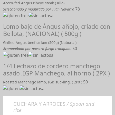
Acorn-fed Angus ribeye steak ( Kilo)
78
Seleccionado y madurado por Juan Navarro
Lomo bajo de Ángus añojo, criado con
Bellota, (NACIONAL) ( 500g )
Grilled Angus beef sirloin (500g) (National)
50
Acompañado por nuestro fuego tranquilo.
1/4 Lechazo de cordero manchego
asado ,IGP Manchego, al horno ( 2PX )
50
Roasted Manchego lamb, IGP, suckling, ( 2PX )
CUCHARA Y ARROCES
/ Spoon and
rice