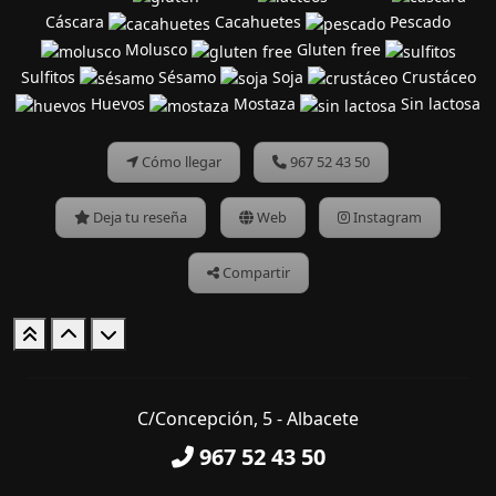
Cáscara
Cacahuetes
Pescado
Molusco
Gluten free
Sulfitos
Sésamo
Soja
Crustáceo
Huevos
Mostaza
Sin lactosa
Cómo llegar
967 52 43 50
Deja tu reseña
Web
Instagram
Compartir
C/Concepción, 5 - Albacete
967 52 43 50