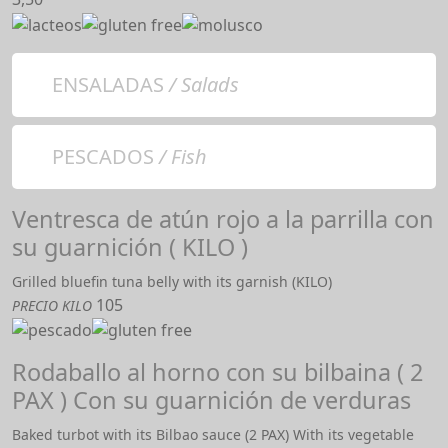
ENSALADAS
/ Salads
PESCADOS
/ Fish
Ventresca de atún rojo a la parrilla con
su guarnición ( KILO )
Grilled bluefin tuna belly with its garnish (KILO)
105
PRECIO KILO
Rodaballo al horno con su bilbaina ( 2
PAX ) Con su guarnición de verduras
Baked turbot with its Bilbao sauce (2 PAX) With its vegetable