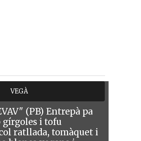
VEGÀ
VAV" (PB) Entrepà pa
gírgoles i tofu
col ratllada, tomàquet i