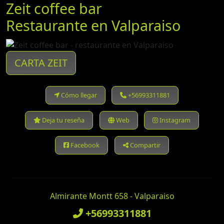
Zeit coffee bar
Restaurante en Valparaiso
CARTA ZEIT
Cómo llegar
+56993311881
Deja tu reseña
Web
Instagram
Facebook
Compartir
Almirante Montt 658 - Valparaiso
+56993311881