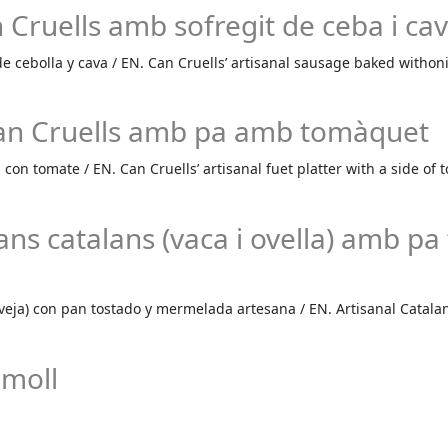
 Cruells amb sofregit de ceba i ca
 de cebolla y cava / EN. Can Cruells’ artisanal sausage baked witho
Can Cruells amb pa amb tomàquet
con tomate / EN. Can Cruells’ artisanal fuet platter with a side of
ns catalans (vaca i ovella) amb pa
veja) con pan tostado y mermelada artesana / EN. Artisanal Catalan
amoll