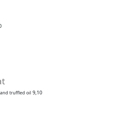
0
at
9,10
nd truffled oil