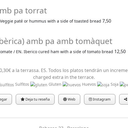
mb pa torrat
7,50
 Veggie paté or hummus with a side of toasted bread
a ibèrica) amb pa amb tomàquet
12,50
n tomate / EN. Iberico cured ham with a side of tomato bread
0,30€ a la terrassa. ES. Todos los platos tendrán un incremen
charged extra in the terrace.
Sulfitos
Gluten
Huevos
Soja
egar
Deja tu reseña
Web
Instagram