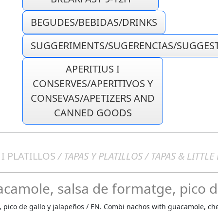
BEGUDES/BEBIDAS/DRINKS
SUGGERIMENTS/SUGERENCIAS/SUGGES
APERITIUS I
CONSERVES/APERITIVOS Y
CONSEVAS/APETIZERS AND
CANNED GOODS
 I PLATILLOS
/ TAPAS Y PLATILLOS / TAPAS & LITTLE
amole, salsa de formatge, pico de
pico de gallo y jalapeños / EN. Combi nachos with guacamole, chee