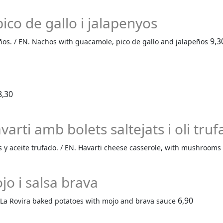
co de gallo i jalapenyos
9,3
ños. / EN. Nachos with guacamole, pico de gallo and jalapeños
8,30
rti amb bolets saltejats i oli truf
s y aceite trufado. / EN. Havarti cheese casserole, with mushrooms a
o i salsa brava
6,90
. La Rovira baked potatoes with mojo and brava sauce