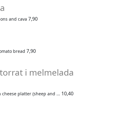
va
7,90
nions and cava
7,90
 tomato bread
 torrat i melmelada
10,40
 cheese platter (sheep and ...