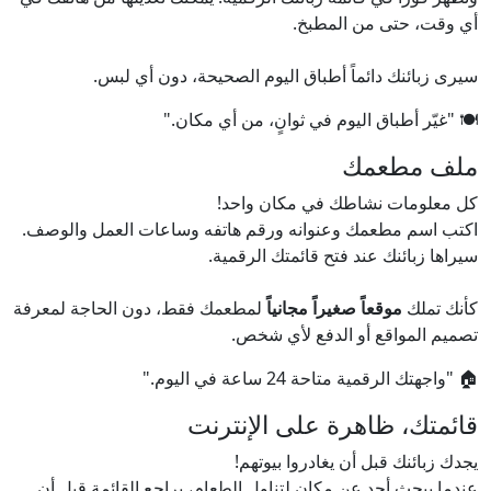
أي وقت، حتى من المطبخ.
سيرى زبائنك دائماً أطباق اليوم الصحيحة، دون أي لبس.
🍽️ "غيّر أطباق اليوم في ثوانٍ، من أي مكان."
ملف مطعمك
كل معلومات نشاطك في مكان واحد!
اكتب اسم مطعمك وعنوانه ورقم هاتفه وساعات العمل والوصف.
سيراها زبائنك عند فتح قائمتك الرقمية.
كأنك تملك
موقعاً صغيراً مجانياً
لمطعمك فقط، دون الحاجة لمعرفة
تصميم المواقع أو الدفع لأي شخص.
🏠 "واجهتك الرقمية متاحة 24 ساعة في اليوم."
قائمتك، ظاهرة على الإنترنت
يجدك زبائنك قبل أن يغادروا بيوتهم!
عندما يبحث أحد عن مكان لتناول الطعام، يراجع القائمة قبل أن