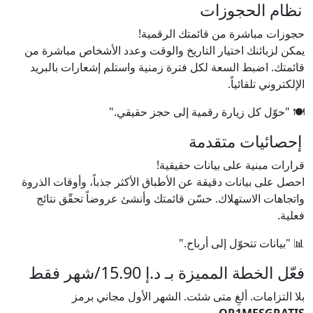
نظام الحجوزات
حجوزات مباشرة من قائمتك الرقمية!
يمكن لزبائنك اختيار التاريخ والوقت وعدد الأشخاص مباشرة من
قائمتك. اضبط السعة لكل فترة زمنية واستلم إشعارات بالبريد
الإلكتروني تلقائياً.
🍽️ "حوّل كل زيارة رقمية إلى حجز حقيقي."
إحصائيات متقدمة
قرارات مبنية على بيانات حقيقية!
احصل على بيانات دقيقة عن الأطباق الأكثر جذباً، وأوقات الذروة
واتجاهات الاستهلاك. حسّن قائمتك وأنشئ عروضاً تحقّق نتائج
فعلية.
📊 "بيانات تتحوّل إلى أرباح."
فعّل الخطة المميزة بـ د.إ 15.90/شهر فقط
بلا التزامات. ألغِ متى شئت. الشهر الأول مجاني برمز
.
QR1MESGRATIS