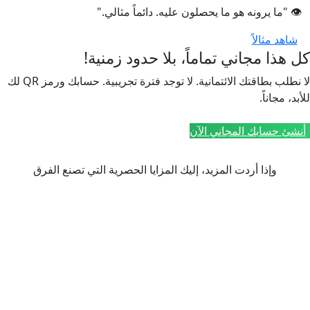
👁️ "ما يرونه هو ما يحصلون عليه. دائماً مثالي."
شاهد مثالاً
كل هذا مجاني تماماً، بلا حدود زمنية!
لا نطلب بطاقتك الائتمانية. لا توجد فترة تجريبية. حسابك ورمز QR لك
للأبد، مجاناً.
أنشئ حسابك المجاني الآن
وإذا أردت المزيد، إليك المزايا الحصرية التي تصنع الفرق
الخطة المميزة
انقل مطعمك إلى المستوى
التالي
مزايا متقدمة لتعظيم مبيعاتك وتحسين إدارتك