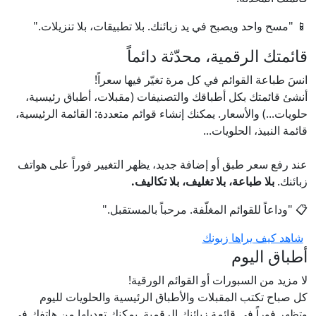
📱 "مسح واحد ويصبح في يد زبائنك. بلا تطبيقات، بلا تنزيلات."
قائمتك الرقمية، محدّثة دائماً
انسَ طباعة القوائم في كل مرة تغيّر فيها سعراً!
أنشئ قائمتك بكل أطباقك والتصنيفات (مقبلات، أطباق رئيسية،
حلويات...) والأسعار. يمكنك إنشاء قوائم متعددة: القائمة الرئيسية،
قائمة النبيذ، الحلويات...
عند رفع سعر طبق أو إضافة جديد، يظهر التغيير فوراً على هواتف
زبائنك.
بلا طباعة، بلا تغليف، بلا تكاليف.
📋 "وداعاً للقوائم المغلّفة. مرحباً بالمستقبل."
شاهد كيف يراها زبونك
أطباق اليوم
لا مزيد من السبورات أو القوائم الورقية!
كل صباح تكتب المقبلات والأطباق الرئيسية والحلويات لليوم
وتظهر فوراً في قائمة زبائنك الرقمية. يمكنك تعديلها من هاتفك في