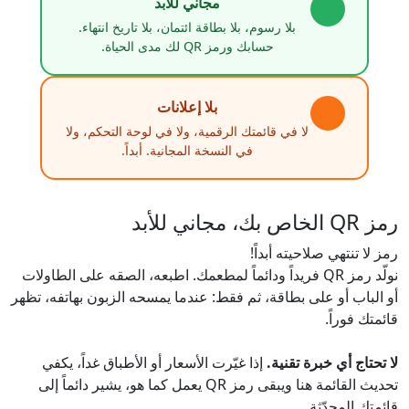
مجاني للأبد
بلا رسوم، بلا بطاقة ائتمان، بلا تاريخ انتهاء.
حسابك ورمز QR لك مدى الحياة.
بلا إعلانات
لا في قائمتك الرقمية، ولا في لوحة التحكم، ولا
في النسخة المجانية. أبداً.
رمز QR الخاص بك، مجاني للأبد
رمز لا تنتهي صلاحيته أبداً!
نولّد رمز QR فريداً ودائماً لمطعمك. اطبعه، الصقه على الطاولات
أو الباب أو على بطاقة، ثم فقط: عندما يمسحه الزبون بهاتفه، تظهر
قائمتك فوراً.
لا تحتاج أي خبرة تقنية.
إذا غيّرت الأسعار أو الأطباق غداً، يكفي
تحديث القائمة هنا ويبقى رمز QR يعمل كما هو، يشير دائماً إلى
قائمتك المحدّثة.