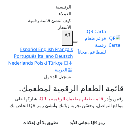
الرئيسية
العملاء
كيف تنشئ قائمة رقمية
الأسعار
QR Carta:
AR
قوائم طعام
رقمية
Español
English
Français
للمطاعم، مجاناً
Português
Italiano
Deutsch
Nederlands
Polski
Türkçe
日本
語
العربية
تسجيل الدخول
قائمة الطعام الرقمية لمطعمك.
رقمن وأدر
قائمة طعام مطعمك الرقمية بـ QR
، شاركها على
مواقع التواصل، وحسّن تجربة زبائنك وأنشئ رمز QR الخاص بك.
رمز QR مجاني للأبد
تطبيق بلا أي إعلانات