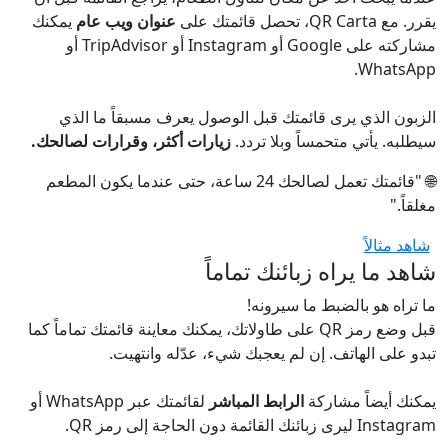
يقرر. مع QR Carta، تحصل قائمتك على
عنوان ويب عام
يمكنك
مشاركته على Google أو Instagram أو TripAdvisor أو
WhatsApp.
الزبون الذي يرى قائمتك قبل الوصول يعرف مسبقاً ما الذي
سيطلبه. يأتي متحمساً وبلا تردد.
زيارات أكثر، وقرارات لصالحك.
🌐 "قائمتك تعمل لصالحك 24 ساعة، حتى عندما يكون المطعم
مغلقاً."
شاهد مثالاً
شاهد ما يراه زبائنك تماماً
ما تراه هو بالضبط ما سيرونه!
قبل وضع رمز QR على طاولاتك، يمكنك معاينة قائمتك تماماً كما
تبدو على الهاتف. إن لم يعجبك شيء، عدّله وانتهيت.
يمكنك أيضاً مشاركة
الرابط المباشر
لقائمتك عبر WhatsApp أو
Instagram ليرى زبائنك القائمة دون الحاجة إلى رمز QR.