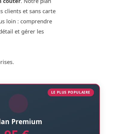
n coûter
. Notre plan
s clients et sans carte
lus loin : comprendre
tail et gérer les
rises.
LE PLUS POPULAIRE
lan Premium