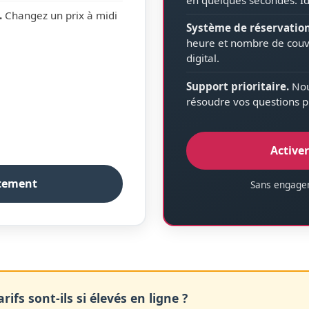
.
Changez un prix à midi
Système de réservation
heure et nombre de couv
digital.
Support prioritaire.
Nous
résoudre vos questions p
Active
itement
Sans engagem
ifs sont-ils si élevés en ligne ?