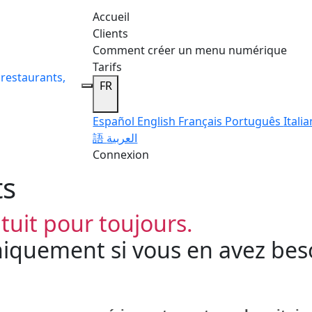
Accueil
Clients
Comment créer un menu numérique
Tarifs
 restaurants,
FR
Español
English
Français
Português
Itali
語
العربية
Connexion
ts
tuit pour toujours.
iquement si vous en avez bes