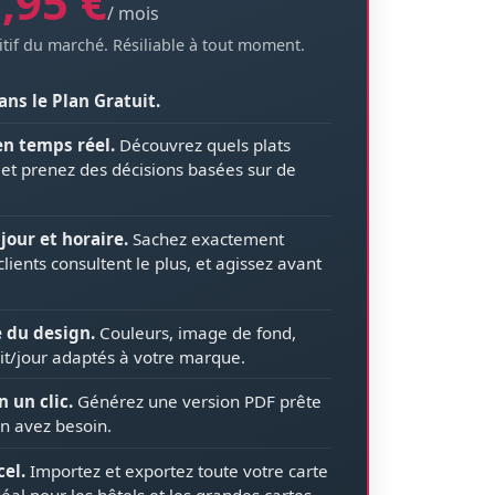
,95 €
/ mois
titif du marché. Résiliable à tout moment.
ans le Plan Gratuit.
en temps réel.
Découvrez quels plats
êt et prenez des décisions basées sur de
jour et horaire.
Sachez exactement
lients consultent le plus, et agissez avant
e du design.
Couleurs, image de fond,
t/jour adaptés à votre marque.
 un clic.
Générez une version PDF prête
n avez besoin.
el.
Importez et exportez toute votre carte
al pour les hôtels et les grandes cartes.