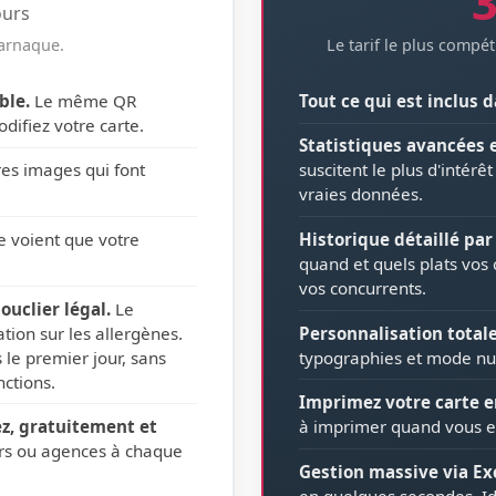
3
ours
 arnaque.
Le tarif le plus compé
ble.
Le même QR
Tout ce qui est inclus d
difiez votre carte.
Statistiques avancées 
es images qui font
suscitent le plus d'intér
vraies données.
e voient que votre
Historique détaillé par 
quand et quels plats vos c
vos concurrents.
ouclier légal.
Le
ion sur les allergènes.
Personnalisation total
le premier jour, sans
typographies et mode nui
ctions.
Imprimez votre carte en
ez, gratuitement et
à imprimer quand vous e
rs ou agences à chaque
Gestion massive via Exc
en quelques secondes. Idé