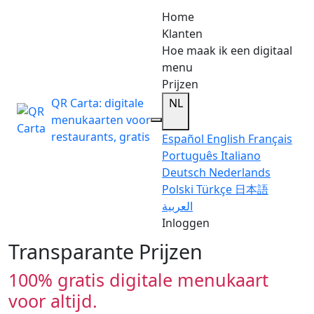
Home
Klanten
Hoe maak ik een digitaal
menu
Prijzen
QR Carta: digitale
NL
menukaarten voor
restaurants, gratis
Español
English
Français
Português
Italiano
Deutsch
Nederlands
Polski
Türkçe
日本語
العربية
Inloggen
Transparante Prijzen
100% gratis digitale menukaart
voor altijd.