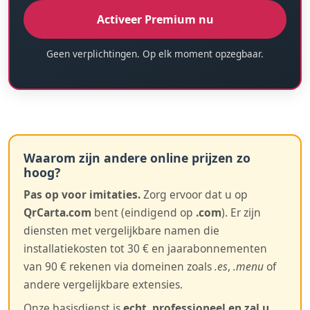
Activeer Premium nu
Geen verplichtingen. Op elk moment opzegbaar.
Waarom zijn andere online prijzen zo
hoog?
Pas op voor imitaties.
Zorg ervoor dat u op
QrCarta.com
bent (eindigend op
.com
). Er zijn
diensten met vergelijkbare namen die
installatiekosten tot 30 € en jaarabonnementen
van 90 € rekenen via domeinen zoals
.es
,
.menu
of
andere vergelijkbare extensies.
Onze basisdienst is
echt, professioneel en zal u