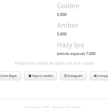
Golden
5.000
Amber
5.000
Hazy Ipa
7.000
(edición especial)
Aceptamos tarjeta de débito de visa y cabal
Cómo llegar
Deja tu reseña
Instagram
Compar
9 de Julio 175 - Bernal, Quilmes.