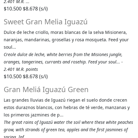
2.401 M.R. ...
$10.500
$8.678 (s/i)
Sweet Gran Melia Iguazú
Dulce de leche criollo, moras blancas de la selva Misionera,
naranjas, mandarinas, grosellas y rosa mosqueta. Feed your
soul...
Creole dulce de leche, white berries from the Misiones jungle,
oranges, tangerines, currants and rosehip. Feed your soul... -
2.401 M.R. points
$10.500
$8.678 (s/i)
Gran Meliá Iguazú Green
Las grandes lluvias de Iguazú riegan el suelo donde crecen
estos duraznos blancos, con hebras de té verde, manzanas y
los primeros jazmines de p...
The great rains of Iguazú water the soil where these white peaches
grow, with strands of green tea, apples and the first jasmines of
spring. Inf...