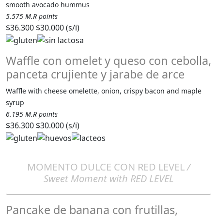
smooth avocado hummus
5.575 M.R points
$36.300
$30.000 (s/i)
Waffle con omelet y queso con cebolla,
panceta crujiente y jarabe de arce
Waffle with cheese omelette, onion, crispy bacon and maple
syrup
6.195 M.R points
$36.300
$30.000 (s/i)
MOMENTO DULCE CON RED LEVEL
/
Sweet Moment with RED LEVEL
Pancake de banana con frutillas,