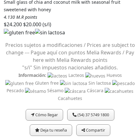
Small glass of chia and coconut milk with seasonal fruit
sweetened with honey
4.130 M.R points
$24.200
$20.000 (s/i)
Precios sujetos a modificaciones / Prices are subject to
change --- Pague aquí con puntos Melia Rewards / Pay
here with Melia Rewards points
"s/i" Sin impuestos nacionales añadidos.
Información:
Lacteos
Huevos
Gluten free
Sin lactosa
Pescado
Sésamo
Cáscara
Cacahuetes
Cómo llegar
(54) 37 5749 1800
Deja tu reseña
Compartir