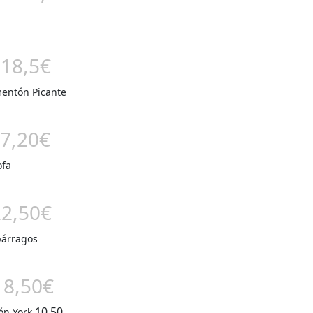
-18,5€
mentón Picante
17,20€
ofa
22,50€
párragos
18,50€
10,50
ón York