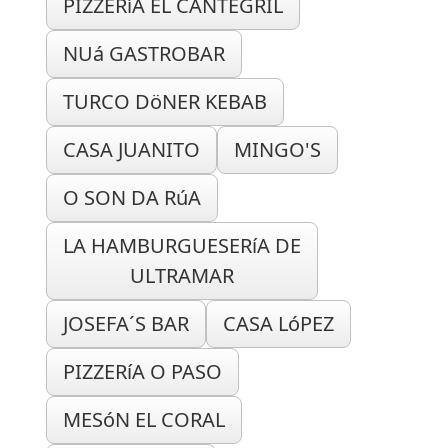
PIZZERíA EL CANTEGRIL
NUá GASTROBAR
TURCO DöNER KEBAB
CASA JUANITO
MINGO'S
O SON DA RúA
LA HAMBURGUESERíA DE
ULTRAMAR
JOSEFA´S BAR
CASA LóPEZ
PIZZERíA O PASO
MESóN EL CORAL