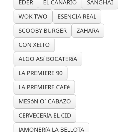
EDER
EL CANARIO
SANGHAI
WOK TWO
ESENCIA REAL
SCOOBY BURGER
ZAHARA
CON XEITO
ALGO ASí BOCATERíA
LA PREMIERE 90
LA PREMIERE CAFé
MESóN O´ CABAZO
CERVECERíA EL CID
JAMONERíA LA BELLOTA