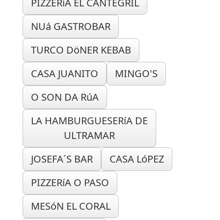
PIZZERíA EL CANTEGRIL
NUá GASTROBAR
TURCO DöNER KEBAB
CASA JUANITO
MINGO'S
O SON DA RúA
LA HAMBURGUESERíA DE
ULTRAMAR
JOSEFA´S BAR
CASA LóPEZ
PIZZERíA O PASO
MESóN EL CORAL