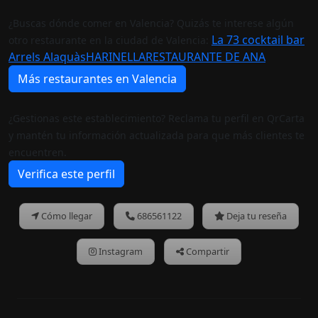
¿Buscas dónde comer en Valencia? Quizás te interese algún
La 73 cocktail bar
otro restaurante en la ciudad de Valencia:
Arrels Alaquàs
HARINELLA
RESTAURANTE DE ANA
Más restaurantes en Valencia
¿Gestionas este establecimiento? Reclama tu perfil en QrCarta
y mantén tu información actualizada para que más clientes te
encuentren.
Verifica este perfil
Cómo llegar
686561122
Deja tu reseña
Instagram
Compartir