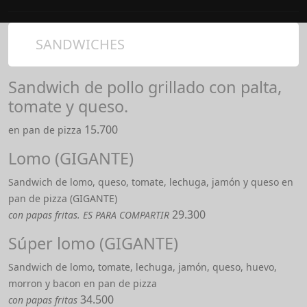
SANDWICHES
Sandwich de pollo grillado con palta,
tomate y queso.
15.700
en pan de pizza
Lomo (GIGANTE)
Sandwich de lomo, queso, tomate, lechuga, jamón y queso en
pan de pizza (GIGANTE)
29.300
con papas fritas. ES PARA COMPARTIR
Súper lomo (GIGANTE)
Sandwich de lomo, tomate, lechuga, jamón, queso, huevo,
morron y bacon en pan de pizza
34.500
con papas fritas