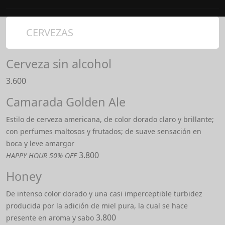
CERVEZAS
Cerveza sin alcohol
3.600
Camarada Golden Ale
Estilo de cerveza americana, de color dorado claro y brillante;
con perfumes maltosos y frutados; de suave sensación en
boca y leve amargor
3.800
HAPPY HOUR 50% OFF
Honey
De intenso color dorado y una casi imperceptible turbidez
producida por la adición de miel pura, la cual se hace
3.800
presente en aroma y sabo