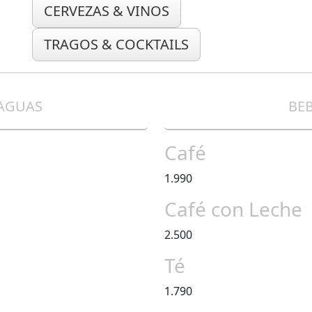
CERVEZAS & VINOS
TRAGOS & COCKTAILS
 AGUAS
BEB
Café
1.990
Café con Leche
2.500
Té
1.790